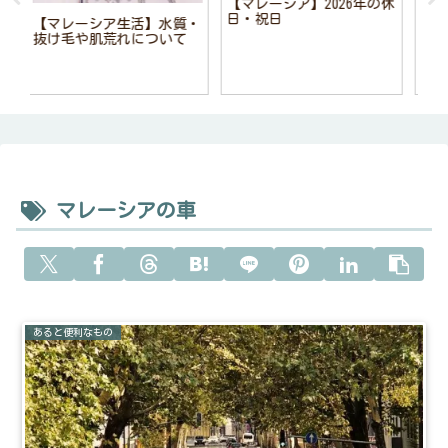
の休
【
【マレーシアの果物】旬の
【マレーシアのファッショ
タ
フルーツカレンダー
ン】おすすめのジュエリー
入
ブランド Borneo
Pearls（ボルネオ・パー
ルズ ）
マレーシアの車
あると便利なもの