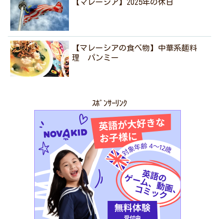
【マレーシア】2025年の休日
【マレーシアの食べ物】中華系麺料
理 パンミー
ｽﾎﾟﾝｻｰﾘﾝｸ