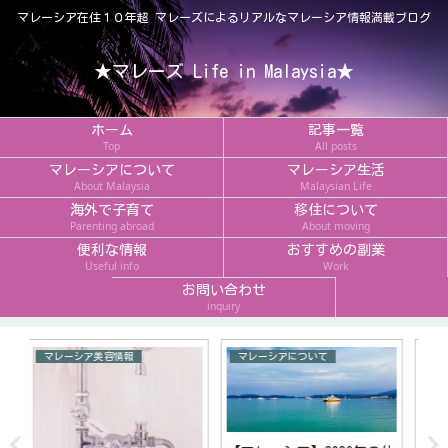
マレーシア在住１０年超 マレーズによるリアルなマレーシア情報満載ブログ
★マレーズ Life in Malaysia★
ホーム
記事一覧
Top
All posts
マレーシアについて
マレーシア生活
About Malaysia
Malaysian Life
海外で子育て
移住について
Parenting abroad
About moving
便利な情報
おすすめの副業
Useful info
Work
お問い合わせ
inquiry
マレーシアのスイーツ
マレーシアおすすめお土産