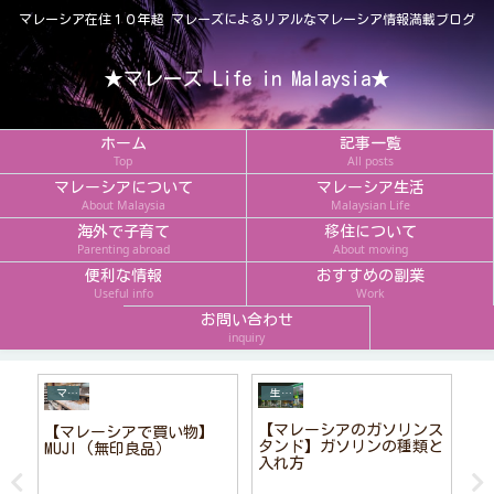
マレーシア在住１０年超 マレーズによるリアルなマレーシア情報満載ブログ
★マレーズ Life in Malaysia★
ホーム
記事一覧
Top
All posts
マレーシアについて
マレーシア生活
About Malaysia
Malaysian Life
海外で子育て
移住について
Parenting abroad
About moving
便利な情報
おすすめの副業
Useful info
Work
お問い合わせ
inquiry
マレーシアについて
生活の基礎知識
【マレーシアのガソリンス
道
【マレーシアで買い物】
【
タンド】ガソリンの種類と
い
MUJI (無印良品）
ン
入れ方