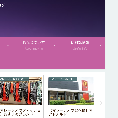
ログ
移住について
便利な情報
About moving
Useful info
マレーシアおすすめお土産
マレーシアのごはん
マレーシア
【マレー
マレーシアのファッショ
【マレーシアの食べ物】マ
】おすすめブランド
クドナルド