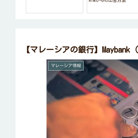
ATMからの出金方法
 パナドール
【マレーシアの銀行】Maybank
マレーシア情報