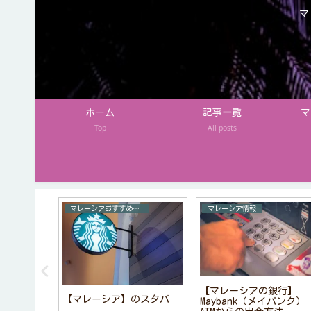
マ
ホーム
記事一覧
マ
Top
All posts
マレーシアおすすめお土産
マレーシア情報
【マレーシアの銀行】
【マレーシア】のスタバ
Maybank（メイバンク）
薬】鎮痛