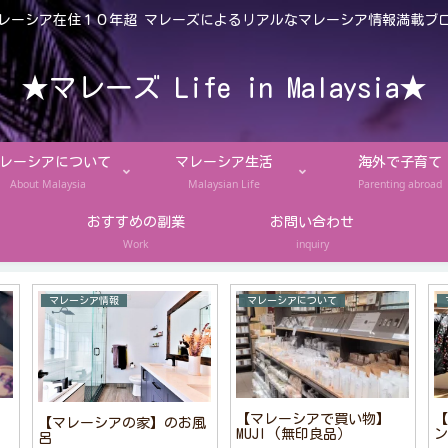
レーシア在住１０年超 マレーズによるリアルなマレーシア情報満載ブ
★マレーズ Life in Malaysia★
レーシアについて
マレーシア生活
海外で子育て
About Malaysia
Malaysian Life
Parenting abroad
おすすめの副業
お問い合わせ
Work
inquiry
マレーシア情報
マレーシアについて
【マレーシアで買い物】
【
【マレーシアの家】のお風
MUJI (無印良品）
ン
呂