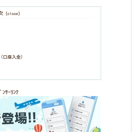
次
金用（口座入金）
ﾟﾝｻｰﾘﾝｸ