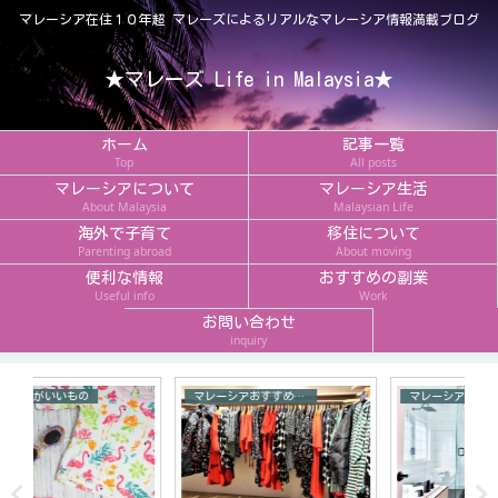
マレーシア在住１０年超 マレーズによるリアルなマレーシア情報満載ブログ
★マレーズ Life in Malaysia★
ホーム
記事一覧
Top
All posts
マレーシアについて
マレーシア生活
About Malaysia
Malaysian Life
海外で子育て
移住について
Parenting abroad
About moving
便利な情報
おすすめの副業
Useful info
Work
お問い合わせ
inquiry
マレーシアおすすめお土産
マレーシア情報