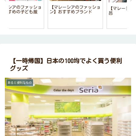
ョ
【マレーシアのファッショ
【
【マレーシアの家】のお風
ン】おすすめブランド
し
呂
【一時帰国】日本の100均でよく買う便利
グッズ
あると便利なもの