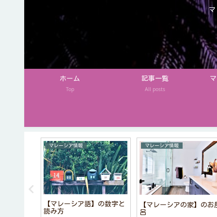
マ
ホーム
記事一覧
マ
Top
All posts
めお土産
マレーシア情報
マレーシア情報
ファッショ
【マレーシア語】の数字と
【マレーシアの家】のお
ランド
読み方
呂