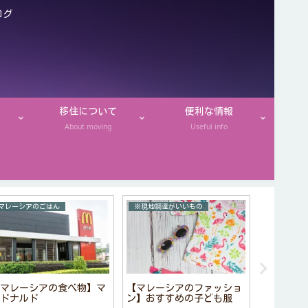
ログ
移住について
便利な情報
About moving
Useful info
マレーシアのごはん
※現地調達がいいもの
マレーシア
マレーシアの食べ物】マ
【マレーシアのファッショ
【マレー
ドナルド
ン】おすすめの子ども服
DuitNo