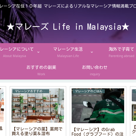
レーシア在住１０年超 マレーズによるリアルなマレーシア情報満載ブ
★マレーズ Life in Malaysia★
レーシアについて
マレーシア生活
海外で子育て
About Malaysia
Malaysian Life
Parenting abroad
おすすめの副業
お問い合わせ
Work
inquiry
マレーシアおすすめお土産
マレーシアのごはん
【
風
【マレーシアの薬】薬局で
【マレーシア】のGrab
ク
買える塗り薬＆湿布
Food（グラブフード）の注