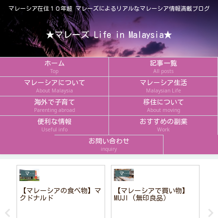
マレーシア在住１０年超 マレーズによるリアルなマレーシア情報満載ブログ
★マレーズ Life in Malaysia★
ホーム
記事一覧
Top
All posts
マレーシアについて
マレーシア生活
About Malaysia
Malaysian Life
海外で子育て
移住について
Parenting abroad
About moving
便利な情報
おすすめの副業
Useful info
Work
お問い合わせ
inquiry
マレーシアのごはん
マレーシアについて
の
【マレーシアの食べ物】マ
【マレーシアで買い物】
【
クドナルド
MUJI (無印良品）
ン