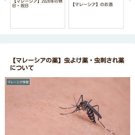
【マレーシア】2026年の休
【マレーシア】のお酒
日・祝日
【
Du
の
支
【マレーシアの薬】虫よけ薬・虫刺され薬
について
マレーシア情報