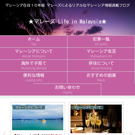
マレーシア在住１０年超 マレーズによるリアルなマレーシア情報満載ブログ
★マレーズ Life in Malaysia★
ホーム
記事一覧
Top
All posts
マレーシアについて
マレーシア生活
About Malaysia
Malaysian Life
海外で子育て
移住について
Parenting abroad
About moving
便利な情報
おすすめの副業
Useful info
Work
お問い合わせ
inquiry
マレーシアについて
マレーシアについて