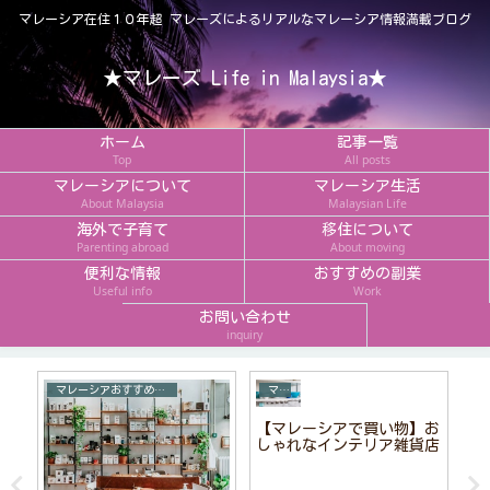
マレーシア在住１０年超 マレーズによるリアルなマレーシア情報満載ブログ
★マレーズ Life in Malaysia★
ホーム
記事一覧
Top
All posts
マレーシアについて
マレーシア生活
About Malaysia
Malaysian Life
海外で子育て
移住について
Parenting abroad
About moving
便利な情報
おすすめの副業
Useful info
Work
お問い合わせ
inquiry
マレーシアおすすめお土産
マレーシアおすすめお土産
道
【マレーシアで買い物】お
【
い
しゃれなインテリア雑貨店
Du
支