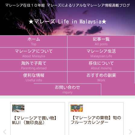
マレーシア在住１０年超 マレーズによるリアルなマレーシア情報満載ブログ
★マレーズ Life in Malaysia★
ホーム
記事一覧
Top
All posts
マレーシアについて
マレーシア生活
About Malaysia
Malaysian Life
海外で子育て
移住について
Parenting abroad
About moving
便利な情報
おすすめの副業
Useful info
Work
お問い合わせ
inquiry
マレーシアについて
マレーシアのスイーツ
【マレーシアの果物】旬の
ョ
【マレーシアで買い物】
【
フルーツカレンダー
ー
MUJI (無印良品）
ク
ー