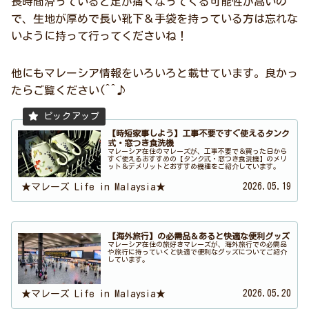
長時間滑っていると足が痛くなってくる可能性が高いの
で、生地が厚めで長い靴下＆手袋を持っている方は忘れな
いように持って行ってくださいね！
他にもマレーシア情報をいろいろと載せています。良かっ
たらご覧ください(^^♪
【時短家事しよう】工事不要ですぐ使えるタンク
式・窓つき食洗機
マレーシア在住のマレーズが、工事不要で＆買った日から
すぐ使えるおすすめの【タンク式・窓つき食洗機】のメリ
ット＆デメリットとおすすめ機種をご紹介しています。
2026.05.19
★マレーズ Life in Malaysia★
【海外旅行】の必需品＆あると快適な便利グッズ
マレーシア在住の旅好きマレーズが、海外旅行での必需品
や旅行に持っていくと快適で便利なグッズについてご紹介
しています。
2026.05.20
★マレーズ Life in Malaysia★