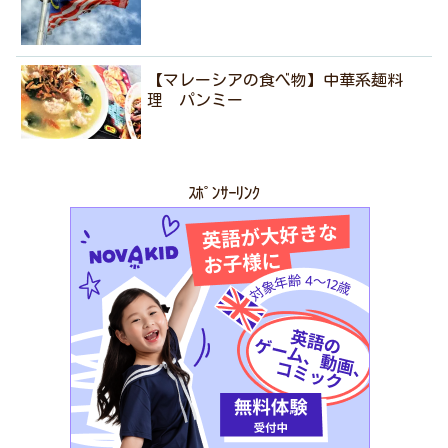
【マレーシアの食べ物】中華系麺料
理 パンミー
ｽﾎﾟﾝｻｰﾘﾝｸ