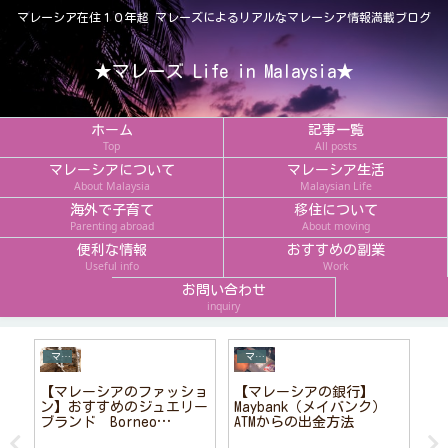
マレーシア在住１０年超 マレーズによるリアルなマレーシア情報満載ブログ
★マレーズ Life in Malaysia★
ホーム
記事一覧
Top
All posts
マレーシアについて
マレーシア生活
About Malaysia
Malaysian Life
海外で子育て
移住について
Parenting abroad
About moving
便利な情報
おすすめの副業
Useful info
Work
お問い合わせ
inquiry
マレーシアおすすめお土産
マレーシア情報
【マレーシアのファッショ
【マレーシアの銀行】
【
ン】おすすめのジュエリー
Maybank（メイバンク）
Du
ブランド Borneo
ATMからの出金方法
支
Pearls（ボルネオ・パー