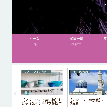
マ
ホーム
記事一覧
マ
Top
All posts
ツ
マレーシアおすすめお土産
マレーシア情報
果物】旬の
【マレーシアで買い物】お
【マレーシアの宗教】イ
ダー
しゃれなインテリア雑貨店
ラム教