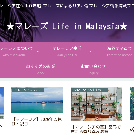
レーシア在住１０年超 マレーズによるリアルなマレーシア情報満載ブ
★マレーズ Life in Malaysia★
レーシアについて
マレーシア生活
海外で子育て
About Malaysia
Malaysian Life
Parenting abroad
おすすめの副業
お問い合わせ
Work
inquiry
マレーシアについて
マレーシアおすすめお土産
【マレーシア】2026年の休
日・祝日
ス
【
【マレーシアの薬】薬局で
読
買える塗り薬＆湿布