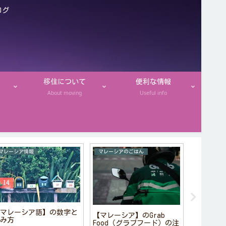
ログ
移住について
便利な情報
About moving
Useful info
マレーシア情報
マレーシアのごはん
マレーシア
【マレー
マレーシア語】の数字と
【マレーシア】のGrab
路でのMy 
み方
Food（グラブフード）の注