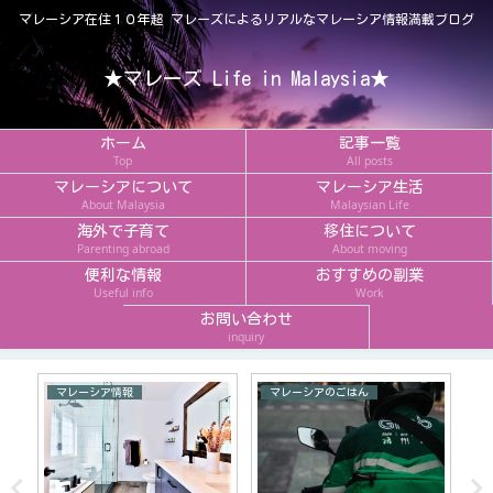
マレーシア在住１０年超 マレーズによるリアルなマレーシア情報満載ブログ
★マレーズ Life in Malaysia★
ホーム
記事一覧
Top
All posts
マレーシアについて
マレーシア生活
About Malaysia
Malaysian Life
海外で子育て
移住について
Parenting abroad
About moving
便利な情報
おすすめの副業
Useful info
Work
お問い合わせ
inquiry
マレーシア情報
マレーシアのごはん
【
と
フ