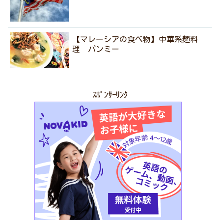
【マレーシアの食べ物】中華系麺料
理 パンミー
ｽﾎﾟﾝｻｰﾘﾝｸ