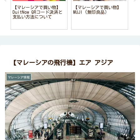
【
日
お
【マレーシアで買い物】
【マレーシアで買い物】
店
DuitNow QRコード決済と
MUJI (無印良品）
支払い方法について
【マレーシアの飛行機】エア アジア
マレーシア情報