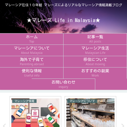
マレーシア在住１０年超 マレーズによるリアルなマレーシア情報満載ブログ
★マレーズ Life in Malaysia★
ホーム
記事一覧
Top
All posts
マレーシアについて
マレーシア生活
About Malaysia
Malaysian Life
海外で子育て
移住について
Parenting abroad
About moving
便利な情報
おすすめの副業
Useful info
Work
お問い合わせ
inquiry
マレーシア情報
マレーシアについて