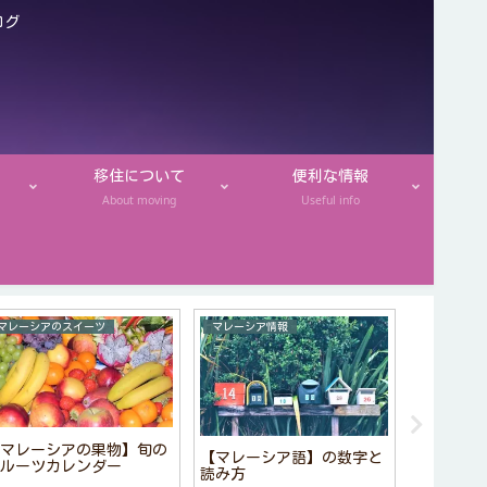
ログ
移住について
便利な情報
About moving
Useful info
マレーシアのスイーツ
マレーシア情報
マレーシアの果物】旬の
【マレー
【マレーシア語】の数字と
ルーツカレンダー
ン】おす
読み方