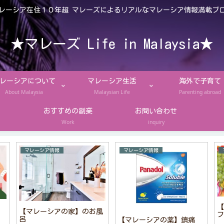
レーシア在住１０年超 マレーズによるリアルなマレーシア情報満載ブ
★マレーズ Life in Malaysia★
レーシアについて
マレーシア生活
海外で子育て
About Malaysia
Malaysian Life
Parenting abroad
おすすめの副業
お問い合わせ
Work
inquiry
マレーシア情報
マレーシア情報
【
【マレーシアの家】のお風
フ
呂
【マレーシアの薬】鎮痛