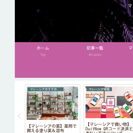
マ
ホーム
記事一覧
マ
Top
All posts
めお土産
マレーシアおすすめお土産
マレーシア情報
買い物】お
【マレーシアで買い物】
【マレーシアの薬】薬局で
リア雑貨店
DuitNow QRコード決済と
買える塗り薬＆湿布