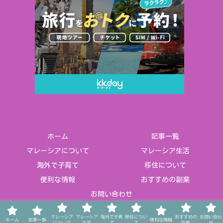
ホーム
記事一覧
マレーシアについて
マレーシア生活
海外で子育て
移住について
便利な情報
おすすめの副業
お問い合わせ
© 2021-2026 ★マレーズ Life in Malaysia★.
マレーシア
マレーシア
海外で子育
移住につい
おすすめの
お問い合わ
ホーム
記事一覧
便利な情報
について
生活
て
て
副業
せ