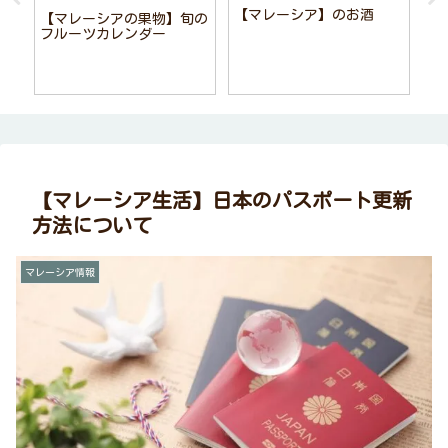
【マレーシア】のお酒
【マレーシアの果物】旬の
【
と
フルーツカレンダー
M
A
【マレーシア生活】日本のパスポート更新
方法について
マレーシア情報