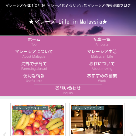
マレーシア在住１０年超 マレーズによるリアルなマレーシア情報満載ブログ
★マレーズ Life in Malaysia★
ホーム
記事一覧
Top
All posts
マレーシアについて
マレーシア生活
About Malaysia
Malaysian Life
海外で子育て
移住について
Parenting abroad
About moving
便利な情報
おすすめの副業
Useful info
Work
お問い合わせ
inquiry
マレーシアのスイーツ
マレーシアについて