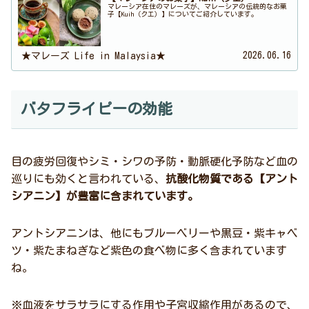
マレーシア在住のマレーズが、マレーシアの伝統的なお菓
子【Kuih（クエ）】についてご紹介しています。
2026.06.16
★マレーズ Life in Malaysia★
バタフライピーの効能
目の疲労回復やシミ・シワの予防・動脈硬化予防など血の
巡りにも効くと言われている、
抗酸化物質である【アント
シアニン】が豊富に含まれています。
アントシアニンは、他にもブルーベリーや黒豆・紫キャベ
ツ・紫たまねぎなど紫色の食べ物に多く含まれています
ね。
※血液をサラサラにする作用や子宮収縮作用があるので、