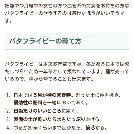
妊娠中や月経中の女性の方や血管系の持病をお持ちの方は
バタフライピーの飲食するのは避けたほうがいいそうで
す。
バタフライピーの育て方
バタフライピーは本来多年草ですが、冬がある日本では越
冬しづらいため一年草として扱われています。種が売って
いるので、種から育てることも出来ます。
日本では
５月が種のまき時
。湿った土に種を撒き、
緩効性の肥料
を一緒においておく。
日当たりのいいところ
に置く。
表面の土が乾いたら水をたっぷり
あげる。
つるが20cmくらいまで延びたら、
摘芯
する。