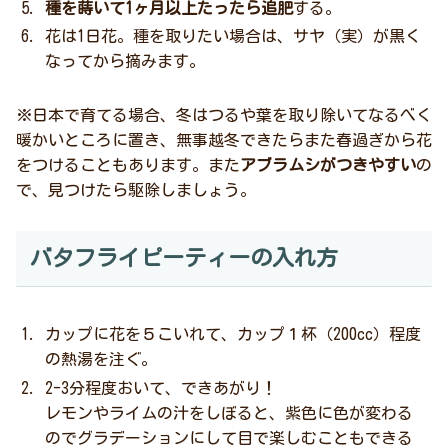
種を蒔いて1ヶ月以上たったら追肥
する。
花は1日花。種を取りたい場合は、サヤ（実）が黒く
なってから摘みます。
※日本で育てる場合、冬はつるや葉を取り除いてなるべく
暖かいところに置き、無事越冬できたらまた春過ぎから花
をつけることもあります。また
アブラムシがつきやすい
の
で、見つけたら駆除しましょう。
バタフライピーティーの入れ方
カップに花を５こいれて、カップ１杯（200cc）程度
の熱湯を注ぐ。
2-3分程度おいて、できあがり！
レモンやライムの汁をしぼると、紫色に色が変わる
のでグラデーションにして目で楽しむこともできる