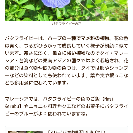
バタフライピーの花
バタフライピーは、
ハーブの一種でマメ科の植物
。花の色
は青く、つるがひろがって成長していく様子が朝顔に似て
います。寒さに弱く、
暑さに強い植物
なのでタイ・マレー
シア・台湾などの東南アジアの国々ではよく栽培され、花
の部分は食べ物や飲み物の色づけ、タイでは服やシャンプ
ーなどの染料としても使われています。葉や実や根っこな
ども多用途に使われています。
マレーシアでは、バタフライピーの色のご飯【Nasi
Kerabu】やニョニャ料理やクエなどのお菓子にバタフライ
ピーのブルーがよく使われていますね。
【マレーシアのお菓子】Kuih (クエ）