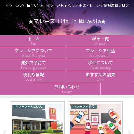
マレーシア在住１０年超 マレーズによるリアルなマレーシア情報満載ブログ
★マレーズ Life in Malaysia★
ホーム
記事一覧
Top
All posts
マレーシアについて
マレーシア生活
About Malaysia
Malaysian Life
海外で子育て
移住について
Parenting abroad
About moving
便利な情報
おすすめの副業
Useful info
Work
お問い合わせ
inquiry
マレーシアのごはん
マレーシア情報