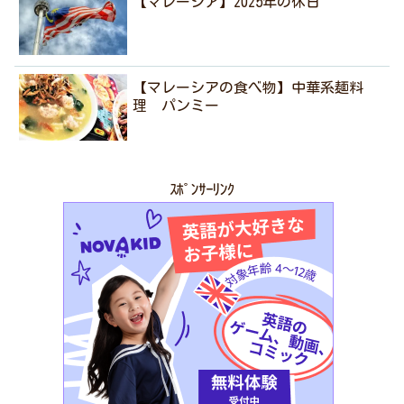
【マレーシア】2025年の休日
【マレーシアの食べ物】中華系麺料
理 パンミー
ｽﾎﾟﾝｻｰﾘﾝｸ