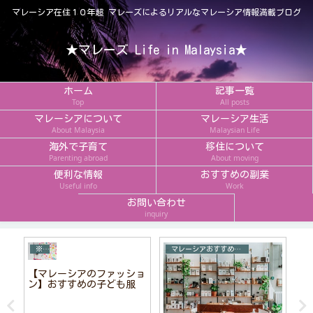
マレーシア在住１０年超 マレーズによるリアルなマレーシア情報満載ブログ
★マレーズ Life in Malaysia★
ホーム
記事一覧
Top
All posts
マレーシアについて
マレーシア生活
About Malaysia
Malaysian Life
海外で子育て
移住について
Parenting abroad
About moving
便利な情報
おすすめの副業
Useful info
Work
お問い合わせ
inquiry
※現地調達がいいもの
マレーシアおすすめお土産
ョ
【マレーシアのファッショ
【
ン】おすすめの子ども服
読