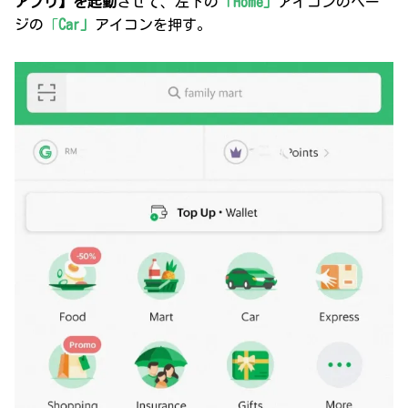
アプリ】を起動
させて、左下の
「Home」
アイコンのペー
ジの
「
Car」
アイコンを押す。