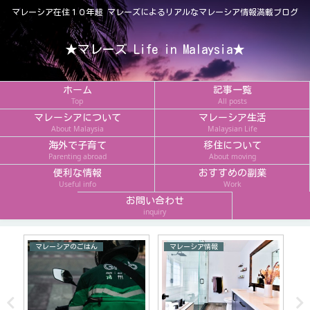
マレーシア在住１０年超 マレーズによるリアルなマレーシア情報満載ブログ
★マレーズ Life in Malaysia★
ホーム
記事一覧
Top
All posts
マレーシアについて
マレーシア生活
About Malaysia
Malaysian Life
海外で子育て
移住について
Parenting abroad
About moving
便利な情報
おすすめの副業
Useful info
Work
お問い合わせ
inquiry
マレーシアのごはん
マレーシア情報
【
の