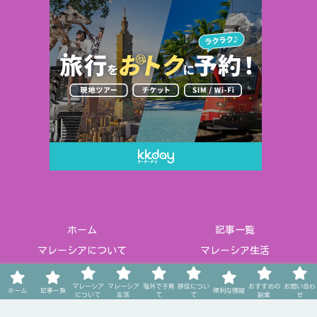
ホーム
記事一覧
マレーシアについて
マレーシア生活
海外で子育て
移住について
マレーシア
マレーシア
海外で子育
移住につい
おすすめの
お問い合わ
便利な情報
おすすめの副業
ホーム
記事一覧
便利な情報
について
生活
て
て
副業
せ
お問い合わせ