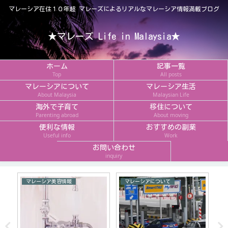
マレーシア在住１０年超 マレーズによるリアルなマレーシア情報満載ブログ
★マレーズ Life in Malaysia★
ホーム
記事一覧
Top
All posts
マレーシアについて
マレーシア生活
About Malaysia
Malaysian Life
海外で子育て
移住について
Parenting abroad
About moving
便利な情報
おすすめの副業
Useful info
Work
お問い合わせ
inquiry
マレーシア美容情報
マレーシアについて